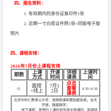
四、报名资料：
1. 有效期内的身份证复印件1张
2. 近期一寸白底证件照1张+同版电子版
照片
四、课程安排：
2026年7月份上课程安排
上课
开课
详细
上课时
期数
方式
时间
课表
间
点击
面授
7月1
查看
01
8:30-16:30
+线上
2日
课表
北京中科仁教育公众号：视频网课和模拟题系统，全天
开放，随报随学；
线下课程：按预约上课时间完成全部课时，取得培