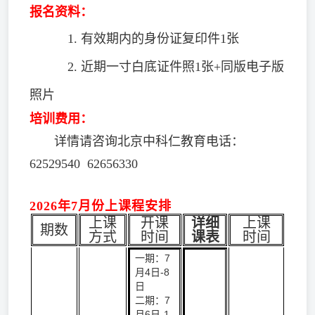
报名资料：
1. 有效期内的身份证复印件1张
2. 近期一寸白底证件照1张+同版电子版
照片
培训费用：
详情请咨询北京中科仁教育电话：
62529540 62656330
2026年7月份上课程安排
上课
开课
详细
上课
期数
方式
时间
课表
时间
一期：7
月4日-8
日
二期：7
月6日-1