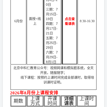
0日
三期：7
月15日-
面授+线
19日
点击查
6月份
8:30-16:30
上
四期：7
看课表
月17日-
21日
五期：7
月25日-
29日
六期：7
月29日-
8月1日
北京中科仁教育公众号：视频网课和模拟题系统，全天
开放，随报随学；
线下课程：按预约上课时间完成全部课时，取得培
训课时证明。
2026年8月份上课程安排
上课
开课
详细
上课时
期数
方式
时间
课表
间