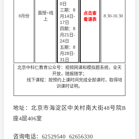
0日
三期：8
面授+线
点击查
8月份
月14日-
8:30-16:30
上
看课表
17日
四期：8
月21日-
24日
五期：8
月28日-
31日
北京中科仁教育公众号：视频网课和模拟题系统，全天
开放，随报随学；
线下课程：按预约上课时间完成全部课时，取得培
训课时证明。
地址：北京市海淀区中关村南大街48号院B
座4层406室
咨询电话：62529540 62656330