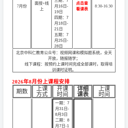
三期：7
面授+线
点击查
月16日-
7月份
8:30-16:30
上
看课表
19日
四期：7
月18日-
21日
五期：7
月25日-
28日
北京中科仁教育公众号：视频网课和模拟题系统，全天
开放，随报随学；
线下课程：按预约上课时间完成全部课时，取得培
训课时证明。
2026年8月份上课程安排
上课
开课
详细
上课
期数
方式
时间
课表
时间
一期：7
月31日-
8月3日
二期：8
月7日-1