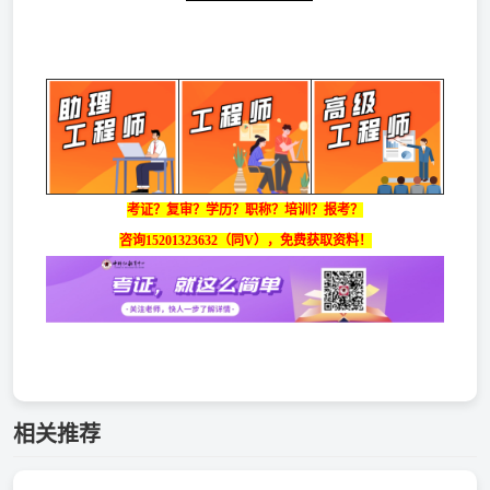
考证？复审？学历？职称？培训？报考？
咨询
15201323632
（同V）
，
免费获取资料！
相关推荐