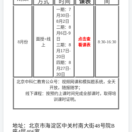
方式
时间
课表
间
一期：7
月30日-
8月2日
二期：8
月6日-9
日
面授+线
点击查
8月份
8:30-16:30
三期：8
上
看课表
月17日-
20日
四期：8
月27日-
30日
北京中科仁教育公众号：视频网课和模拟题系统，全天
开放，随报随学；
线下课程：按预约上课时间完成全部课时，取得培
训课时证明。
地址：北京市海淀区中关村南大街48号院B
座4层406室