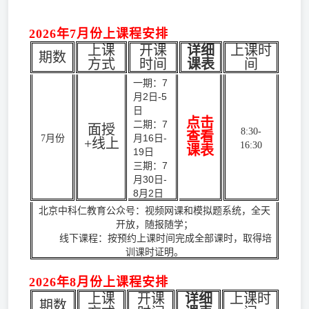
2026年7月份上课程安排
上课
开课
详细
上课时
期数
方式
时间
课表
间
一期：7
月2日-5
日
点击
二期：7
面授
8:30-
查看
月16日-
7月份
+线上
16:30
课表
19日
三期：7
月30日-
8月2日
北京中科仁教育公众号：视频网课和模拟题系统，全天
开放，随报随学；
线下课程：按预约上课时间完成全部课时，取得培
训课时证明。
2026年8月份上课程安排
上课
开课
详细
上课时
期数