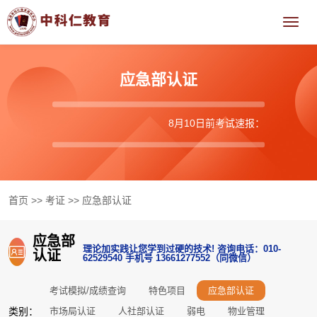
应急部认证
8月10日前考试速报：高压电工、
首页
>>
考证
>>
应急部认证
应急部
理论加实践让您学到过硬的技术! 咨询电话：010-
认证
62529540 手机号 13661277552（同微信）
考试模拟/成绩查询
特色项目
应急部认证
类别：
市场局认证
人社部认证
弱电
物业管理