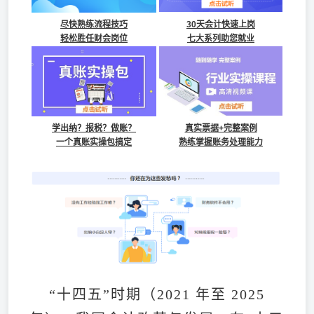
尽快熟练流程技巧
30天会计快速上岗
轻松胜任财会岗位
七大系列助您就业
学出纳？报税？做账？
真实票据+完整案例
一个真账实操包搞定
熟练掌握账务处理能力
“十四五”时期（2021 年至 2025