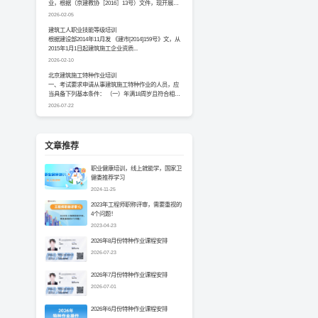
业，根据（京建教协［2016］13号）文件，现开展建
设行...
2026-02-05
建筑工人职业技能等级培训
根据建设部2014年11月发 《建市[2014]159号》文，从
2015年1月1日起建筑施工企业资质...
2026-02-10
北京建筑施工特种作业培训
一、考试要求申请从事建筑施工特种作业的人员，应
当具备下列基本条件： （一）年满18周岁且符合相关
工种...
2026-07-22
文章推荐
职业健康培训，线上就能学，国家卫
健委推荐学习
2024-11-25
2023年工程师职称评审，需要重视的
4个问题！
2023-04-23
2026年8月份特种作业课程安排
2026-07-23
2026年7月份特种作业课程安排
2026-07-01
2026年6月份特种作业课程安排