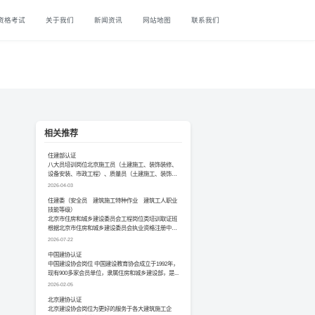
资格考试
关于我们
新闻资讯
网站地图
联系我们
相关推荐
住建部认证
八大员培训岗位北京施工员（土建施工、装饰装修、
设备安装、市政工程）、质量员（土建施工、装饰装
修、设备...
2026-04-03
住建委（安全员 建筑施工特种作业 建筑工人职业
技能等级）
北京市住房和城乡建设委员会工程岗位类培训取证班
根据北京市住房和城乡建设委员会执业资格注册中心
要求建筑...
2026-07-22
中国建协认证
中国建设协会岗位 中国建设教育协会成立于1992年，
现有900多家会员单位，隶属住房和城乡建设部，是...
2026-02-05
北京建协认证
北京建设协会岗位为更好的服务于各大建筑施工企