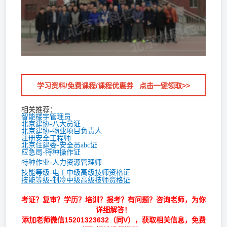
学习资料/免费课程/课程优惠券 点击一键领取>>
相关推荐：
智能楼宇管理员
北京建协-八大员证
北京建协-物业项目负责人
注册安全工程师
北京住建委-安全员abc证
应急局-特种操作证
特种作业-人力资源管理师
技能等级-电工中级高级技师资格证
技能等级-制冷中级高级技师资格证
考证？复审？学历？培训？报考？有问题？咨询老师，为你
详细解答！
添加老师微信
15201323632
（同V），获取相关信息，免费