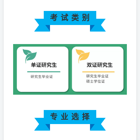
考 试 类 别
专 业 选 择